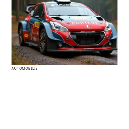
AUTOMOBILIE
Peugeot 208 Rallye et Racing : les infos cachées
derrière Wikipédia 208
Contact
Mentions Légales
Sitemap
© 2025 | juniorcar.fr